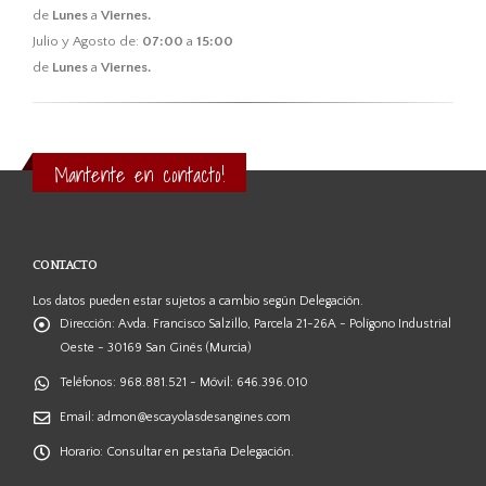
de
Lunes
a
Viernes.
Julio y Agosto de:
07:00
a
15:00
de
Lunes
a
Viernes.
Mantente en contacto!
CONTACTO
Los datos pueden estar sujetos a cambio según Delegación.
Dirección:
Avda. Francisco Salzillo, Parcela 21-26A - Polígono Industrial
Oeste - 30169 San Ginés (Murcia)
Teléfonos:
968.881.521 - Móvil: 646.396.010
Email:
admon@escayolasdesangines.com
Horario:
Consultar en pestaña Delegación.